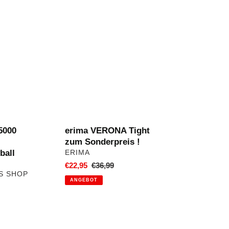
erima
VERONA
Tight
l
zum
Sonderpreis
!
5000
erima VERONA Tight
zum Sonderpreis !
ball
VERKÄUFER
ERIMA
Sonderpreis
€22,95
Normaler
€36,99
S SHOP
Preis
ANGEBOT
ler