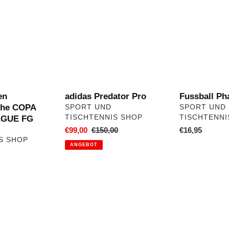
Predator
Phantom
Pro
en
adidas Predator Pro
Fussball P
uhe COPA
VERKÄUFER
VERKÄUFER
SPORT UND
SPORT UND
TISCHTENNIS SHOP
TISCHTENNI
AGUE FG
Sonderpreis
€99,00
Normaler
€150,00
Normaler
€16,95
S SHOP
Preis
Preis
ANGEBOT
ler
T-
Hoodie
Shirt
mit
Tischtennis
TT-
Evolution
Logo