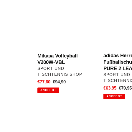
Volleyball
Herren
V200W-
Fußballschuhe
VBL
COPA
PURE
2
LEAGUE
FG
adidas Herr
Mikasa Volleyball
Fußballsch
V200W-VBL
PURE 2 LE
VERKÄUFER
SPORT UND
TISCHTENNIS SHOP
VERKÄUFER
SPORT UND
TISCHTENNI
Sonderpreis
€77,60
Normaler
€94,90
Sonderpreis
€63,95
Norma
€79,95
Preis
ANGEBOT
Preis
ANGEBOT
Mercurial
TR2
Fade
Volleyball
Trainingsball
Knieschoner
-