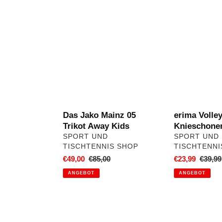
Das
erima
Jako
Volleyball
Mainz
Knieschoner
05
Trikot
Away
Kids
Das Jako Mainz 05
erima Volley
Trikot Away Kids
Knieschone
VERKÄUFER
VERKÄUFER
SPORT UND
SPORT UND
TISCHTENNIS SHOP
TISCHTENNI
Sonderpreis
€49,00
Normaler
€85,00
Sonderpreis
€23,99
Norma
€39,99
Preis
Preis
ANGEBOT
ANGEBOT
Mikasa
adidas