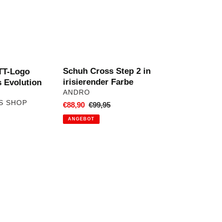
in
irisierender
Farbe
Schuh Cross Step 2 in
TT-Logo
irisierender Farbe
s Evolution
VERKÄUFER
ANDRO
S SHOP
Sonderpreis
€88,90
Normaler
€99,95
Preis
ANGEBOT
Tibhar
Anzug
Puls
zum
SONDERPREIS
IS
!