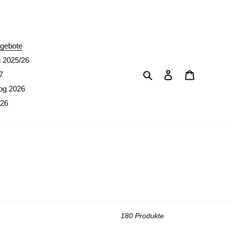
erpreise)
gebote
g 2025/26
Suchen
Einloggen
Warenkor
7
og 2026
026
180 Produkte