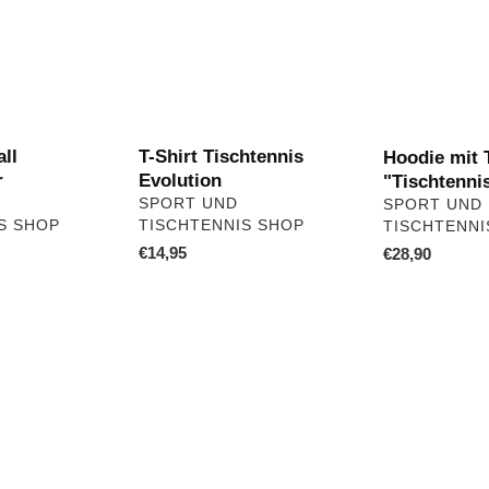
"Tischtennis
Evolution
ll
T-Shirt Tischtennis
Hoodie mit 
r
Evolution
"Tischtenni
VERKÄUFER
VERKÄUFER
SPORT UND
SPORT UND
S SHOP
TISCHTENNIS SHOP
TISCHTENNI
ler
Normaler
€14,95
Normaler
€28,90
Preis
Preis
Tibhar
Tibhar
Polo
Polo
Pulse
Pulse
jetzt
jetzt
IS
zum
zum
SONDERPREIS
SONDERPRE
!
!