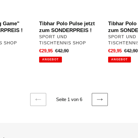
ag Game"
Tibhar Polo Pulse jetzt
Tibhar Polo 
RPREIS !
zum SONDERPREIS !
zum SONDE
VERKÄUFER
VERKÄUFER
SPORT UND
SPORT UND
S SHOP
TISCHTENNIS SHOP
TISCHTENNI
ler
Sonderpreis
€29,95
Normaler
€42,90
Sonderpreis
€29,95
Norma
€42,90
Preis
Preis
ANGEBOT
ANGEBOT
Seite 1 von 6
VORHERIGE
NÄCHSTE
SEITE
SEITE