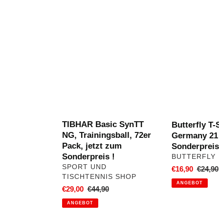
TIBHAR
Butterfly
Basic
T-
SynTT
Shirt
NG,
Germany
Trainingsball,
21
72er
jetzt
Pack,
zum
jetzt
Sonderpreis
zum
Sonderpreis
TIBHAR Basic SynTT
Butterfly T-
!
NG, Trainingsball, 72er
Germany 21 
Pack, jetzt zum
Sonderpreis
Sonderpreis !
VERKÄUFER
BUTTERFLY
VERKÄUFER
SPORT UND
Sonderpreis
€16,90
Norma
€24,90
TISCHTENNIS SHOP
Preis
ANGEBOT
Sonderpreis
€29,00
Normaler
€44,90
Preis
ANGEBOT