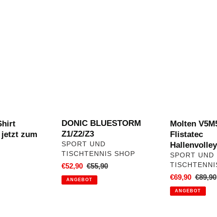
DONIC
Molten
BLUESTORM
V5M5000
Z1/Z2/Z3
Flistatec
Hallenvolleybal
DONIC BLUESTORM
Shirt
Molten V5M
Z1/Z2/Z3
jetzt zum
Flistatec
VERKÄUFER
Hallenvolley
SPORT UND
TISCHTENNIS SHOP
VERKÄUFER
SPORT UND
TISCHTENNI
Sonderpreis
€52,90
Normaler
€55,90
ler
Preis
Sonderpreis
€69,90
Norma
€89,90
ANGEBOT
Preis
ANGEBOT