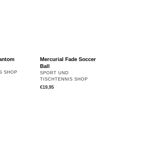
Fade
Soccer
Ball
hantom
Mercurial Fade Soccer
Ball
S SHOP
VERKÄUFER
SPORT UND
TISCHTENNIS SHOP
Normaler
€19,95
Preis
Schuh
Cross
Step
2