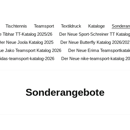
ffnungsrabatt auf alle Butterfly Artikel (ausgenommen Sond
Tischtennis
Teamsport
Textildruck
Kataloge
Sonderan
 Tibhar TT-Katalog 2025/26
Der Neue Sport-Schreiner TT Katalo
Der Neue Joola Katalog 2025
Der Neue Butterfly Katalog 2026/202
ue Jako Teamsport Katalog 2026
Der Neue Erima Teamsportkatal
idas-teamsport-katalog-2026
Der Neue nike-teamsport-katalog 2
K
Sonderangebote
a
t
e