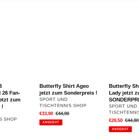
g
o
Butterfly
Butterfly
Shirt
Shirt
r
Ageo
Nagano
jetzt
Lady
i
zum
jetzt
Sonderpreis
zum
e
!
SONDERPRE
:
B
Butterfly Shirt Ageo
Butterfly S
 26 Fan-
jetzt zum Sonderpreis !
Lady jetzt 
jetzt zum
VERKÄUFER
SONDERPR
SPORT UND
TISCHTENNIS SHOP
 !
VERKÄUFER
SPORT UND
TISCHTENNI
Sonderpreis
€33,90
Normaler
€44,90
S SHOP
Preis
Sonderpreis
€26,50
Norma
€44,90
ANGEBOT
ler
Preis
ANGEBOT