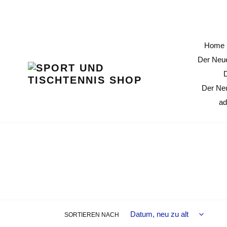
Direkt
11 % Erö
zum
Inhalt
Home
Der Neue
Der Ne
ad
SORTIEREN NACH