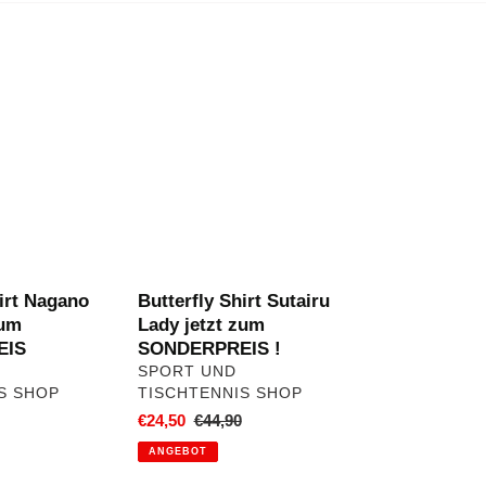
Butterfly
Shirt
Sutairu
Lady
jetzt
zum
IS
SONDERPREIS
!
hirt Nagano
Butterfly Shirt Sutairu
zum
Lady jetzt zum
EIS
SONDERPREIS !
VERKÄUFER
SPORT UND
S SHOP
TISCHTENNIS SHOP
ler
Sonderpreis
€24,50
Normaler
€44,90
Preis
ANGEBOT