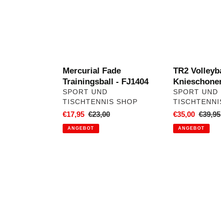
FJ1404
Mercurial Fade
TR2 Volleyba
Trainingsball - FJ1404
Knieschone
VERKÄUFER
VERKÄUFER
SPORT UND
SPORT UND
TISCHTENNIS SHOP
TISCHTENNI
Sonderpreis
€17,95
Normaler
€23,00
Sonderpreis
€35,00
Norma
€39,95
Preis
Preis
ANGEBOT
ANGEBOT
TRACE
Tibhar
Volleyball
Belag
Knieschützer
Game"
der
zum
Spitzenklasse,
SONDERPRE
Art.
!
42000