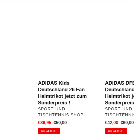
ADIDAS
ADIDAS
Kids
DFB
Deutschland
Deutschland
26
26
Fan-
Fan-
Heimtrikot
Heimtrikot
jetzt
jetzt
zum
zum
Sonderpreis
Sonderpreis
!
!
ADIDAS Kids
ADIDAS DF
Deutschland 26 Fan-
Deutschland
Heimtrikot jetzt zum
Heimtrikot 
Sonderpreis !
Sonderpreis
VERKÄUFER
VERKÄUFER
SPORT UND
SPORT UND
TISCHTENNIS SHOP
TISCHTENNI
Sonderpreis
€39,95
Normaler
€50,00
Sonderpreis
€42,00
Norma
€60,00
Preis
Preis
ANGEBOT
ANGEBOT