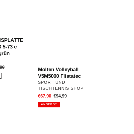
SPLATTE
Molten
Volleyball
V5M5000
Flistatec
ISPLATTE
5-73 e
grün
aler
00
Molten Volleyball
V5M5000 Flistatec
VERKÄUFER
SPORT UND
TISCHTENNIS SHOP
Sonderpreis
€67,90
Normaler
€94,99
Preis
ANGEBOT
Mercurial