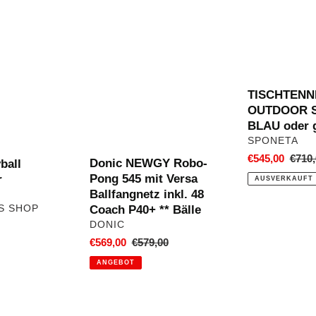
Donic
TISCHTENNI
NEWGY
OUTDOOR
Robo-
S
Pong
5-
545
73
mit
e
TISCHTENN
Versa
BLAU
OUTDOOR S 
Ballfangnetz
oder
BLAU oder 
inkl.
grün
VERKÄUFER
SPONETA
48
Sonderpreis
€545,00
Norm
€710,
Donic NEWGY Robo-
ball
Coach
Preis
Pong 545 mit Versa
r
AUSVERKAUFT
P40+
Ballfangnetz inkl. 48
**
S SHOP
Coach P40+ ** Bälle
Bälle
VERKÄUFER
DONIC
ler
Sonderpreis
€569,00
Normaler
€579,00
Preis
ANGEBOT
adidas
Fussball