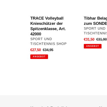
TRACE Volleyball
Tibhar Bel
Knieschützer der
zum SONDE
Spitzenklasse, Art.
VERKÄUFER
SPORT UND
TISCHTENNI
42000
VERKÄUFER
SPORT UND
Sonderpreis
€31,50
Norma
€31,90
TISCHTENNIS SHOP
Preis
ANGEBOT
Sonderpreis
€27,50
Normaler
€34,95
Preis
ANGEBOT