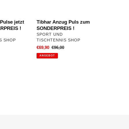
Pulse jetzt
Tibhar Anzug Puls zum
RPREIS !
SONDERPREIS !
VERKÄUFER
SPORT UND
S SHOP
TISCHTENNIS SHOP
ler
Sonderpreis
€69,90
Normaler
€96,00
Preis
ANGEBOT