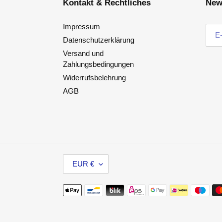
Kontakt & Rechtliches
New
Impressum
Datenschutzerklärung
Versand und
Zahlungsbedingungen
Widerrufsbelehrung
AGB
W
EUR €
Ä
H
Zahlungsmethoden
R
U
N