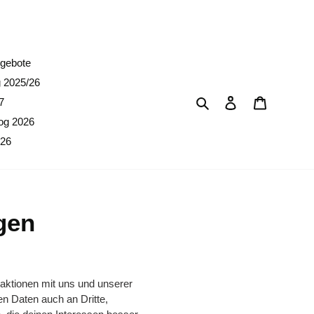
erpreise)
gebote
g 2025/26
Suchen
Einloggen
Warenkor
7
og 2026
026
gen
raktionen mit uns und unserer
n Daten auch an Dritte,