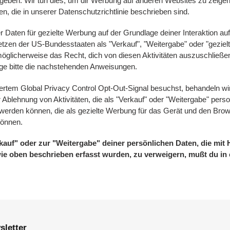
rgeben. Wir tun dies, um dir Werbung auf anderen Websites zu zeigen
n, die in unserer Datenschutzrichtlinie beschrieben sind.
Daten für gezielte Werbung auf der Grundlage deiner Interaktion a
zen der US-Bundesstaaten als "Verkauf", "Weitergabe" oder "geziel
öglicherweise das Recht, dich von diesen Aktivitäten auszuschließ
e bitte die nachstehenden Anweisungen.
ertem Global Privacy Control Opt-Out-Signal besuchst, behandeln wi
ur Ablehnung von Aktivitäten, die als "Verkauf" oder "Weitergabe" pe
rden können, die als gezielte Werbung für das Gerät und den Brow
können.
uf" oder zur "Weitergabe" deiner persönlichen Daten, die mit 
 wie oben beschrieben erfasst wurden, zu verweigern, mußt du i
sletter