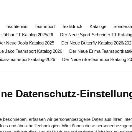
ffnungsrabatt auf alle Butterfly Artikel (ausgenommen Sond
Tischtennis
Teamsport
Textildruck
Kataloge
Sonderan
 Tibhar TT-Katalog 2025/26
Der Neue Sport-Schreiner TT Katalo
Der Neue Joola Katalog 2025
Der Neue Butterfly Katalog 2026/202
ue Jako Teamsport Katalog 2026
Der Neue Erima Teamsportkatal
idas-teamsport-katalog-2026
Der Neue nike-teamsport-katalog 2
ine Datenschutz-Einstellun
nie beschrieben, erfassen wir personenbezogene Daten aus Ihren Inte
kies und ähnliche Technologien. Wir können diese personenbezogene