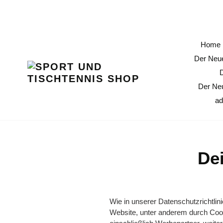
Direkt
11 % Erö
zum
Inhalt
Home
Der Neue
Der Ne
ad
De
Wie in unserer Datenschutzrichtli
Website, unter anderem durch Coo