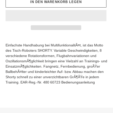
IN DEN WARENKORB LEGEN
Produkt
wird
Einfachste Handhabung bei MultifunktionalitÃ¤t, ist das Motto
zum
des Tisch-Roboters SHORTY. Variable Geschwindigkeiten, 8
Warenkorb
verschiedene Rotationsformen, Flugbahnvariationen und
hinzugefügt
OszillationsmÃ¶glichkeit bringen eine Vielzahl an Trainings- und
EinsatzmÃ¶glichkeiten. Fangnetz, Fernbedienung, groÃŸer
BallbehÃ¤lter und kinderleichter Auf- bzw. Abbau machen den
Shorty schnell zu einer unverzichtbaren GrÃ¶ÃŸe in jedem
Training. EAR-Reg.-Nr. 480 60723 Bedienungsanleitung