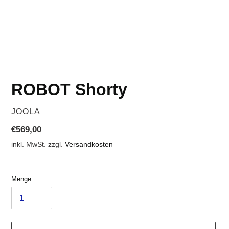
ROBOT Shorty
VERKÄUFER
JOOLA
Normaler
€569,00
Preis
inkl. MwSt. zzgl.
Versandkosten
Menge