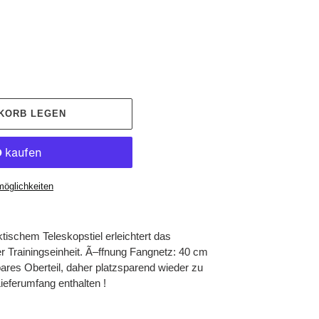
NKORB LEGEN
möglichkeiten
tischem Teleskopstiel erleichtert das
r Trainingseinheit. Ã–ffnung Fangnetz: 40 cm
res Oberteil, daher platzsparend wieder zu
Lieferumfang enthalten !