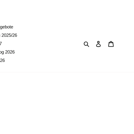
erpreise)
gebote
g 2025/26
Suchen
Einloggen
Warenkor
7
og 2026
026