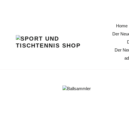
Direkt
11 % Erö
zum
Inhalt
Home
Der Neue
Der Ne
ad