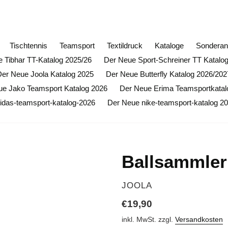
ffnungsrabatt auf alle Butterfly Artikel (ausgenommen Sond
Tischtennis
Teamsport
Textildruck
Kataloge
Sonderan
 Tibhar TT-Katalog 2025/26
Der Neue Sport-Schreiner TT Katalo
Der Neue Joola Katalog 2025
Der Neue Butterfly Katalog 2026/202
ue Jako Teamsport Katalog 2026
Der Neue Erima Teamsportkatal
idas-teamsport-katalog-2026
Der Neue nike-teamsport-katalog 2
Ballsammler
VERKÄUFER
JOOLA
Normaler
€19,90
Preis
inkl. MwSt. zzgl.
Versandkosten