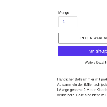
Menge
IN DEN WARE
Weitere Bezahl
Produkt
wird
Handlicher Ballsammler mit prak
zum
Aufsammeln der Bälle nach jede
Warenkorb
LÃ¤nge gesamt: 2 Meter Klappba
hinzugefügt
verkleinern. Bälle sind nicht im 