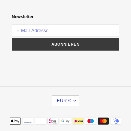
Newsletter
ABONNIEREN
W
EUR €
Ä
H
R
Zahlungsmethoden
U
N