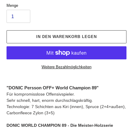
Menge
IN DEN WARENKORB LEGEN
Weitere Bezahlmöglichkeiten
Produkt
wird
"DONIC Persson OFF+ World Champion 89"
zum
Für kompromisslose Offensivspieler.
Warenkorb
Sehr schnell, hart, enorm durchschlagskräftig.
hinzugefügt
Technologie
: 7 Schichten aus Kiri (innen), Spruce (2+4+außen),
Carbonfleece Zylon (3+5)
DONIC WORLD CHAMPION 89 - Die Meister-Holzserie