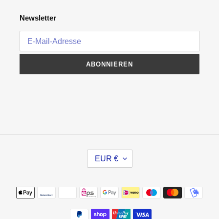
Newsletter
ABONNIEREN
W
EUR €
Ä
H
R
Zahlungsmethoden
U
N
G