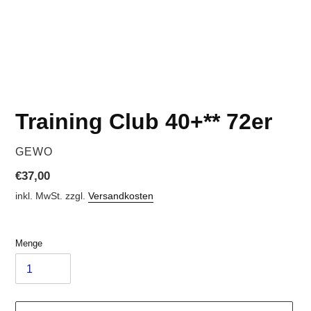
Training Club 40+** 72er
VERKÄUFER
GEWO
Normaler
€37,00
Preis
inkl. MwSt. zzgl.
Versandkosten
Menge