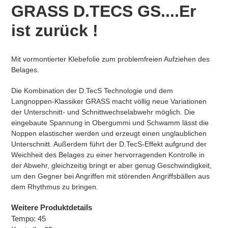
wird
GRASS D.TECS GS....Er
zum
Warenkorb
ist zurück !
hinzugefügt
Mit vormontierter Klebefolie zum problemfreien Aufziehen des
Belages.
Die Kombination der D.TecS Technologie und dem
Langnoppen-Klassiker GRASS macht völlig neue Variationen
der Unterschnitt- und Schnittwechselabwehr möglich. Die
eingebaute Spannung in Obergummi und Schwamm lässt die
Noppen elastischer werden und erzeugt einen unglaublichen
Unterschnitt. Außerdem führt der D.TecS-Effekt aufgrund der
Weichheit des Belages zu einer hervorragenden Kontrolle in
der Abwehr, gleichzeitig bringt er aber genug Geschwindigkeit,
um den Gegner bei Angriffen mit störenden Angriffsbällen aus
dem Rhythmus zu bringen.
Weitere Produktdetails
Tempo:
45