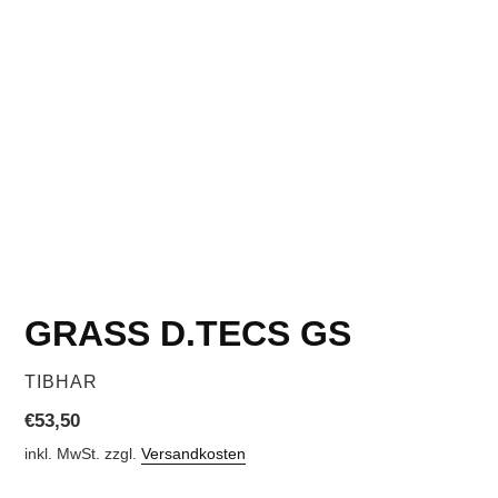
GRASS D.TECS GS
VERKÄUFER
TIBHAR
Normaler
€53,50
Preis
inkl. MwSt. zzgl.
Versandkosten