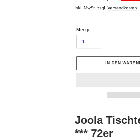
Preis
inkl. MwSt. zzgl.
Versandkosten
Menge
IN DEN WARE
Produkt
wird
Joola Tischt
zum
Warenkorb
*** 72er
hinzugefügt