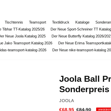
ffnungsrabatt auf alle Butterfly Artikel (ausgenommen Sond
Tischtennis
Teamsport
Textildruck
Kataloge
Sonderan
 Tibhar TT-Katalog 2025/26
Der Neue Sport-Schreiner TT Katalo
Der Neue Joola Katalog 2025
Der Neue Butterfly Katalog 2026/202
ue Jako Teamsport Katalog 2026
Der Neue Erima Teamsportkatal
idas-teamsport-katalog-2026
Der Neue nike-teamsport-katalog 2
Joola Ball Pr
Sonderpreis
VERKÄUFER
JOOLA
Sonderpreis
€68,95
Normaler
€84,90
ANGEBO