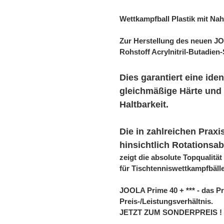
Wettkampfball Plastik mit Nah
Zur Herstellung des neuen J
Rohstoff Acrylnitril-Butadie
Dies garantiert eine ide
gleichmäßige Härte und 
Haltbarkeit.
Die in zahlreichen Praxi
hinsichtlich Rotationsa
zeigt die absolute Topqualit
für Tischtenniswettkampfbälle
JOOLA Prime 40 + *** - das P
Preis-/Leistungsverhältnis.
JETZT ZUM SONDERPREIS !