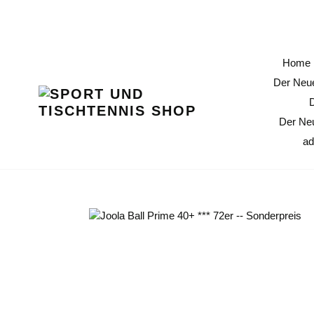
Direkt
11 % Erö
zum
Inhalt
Home
Der Neue
Der Ne
ad