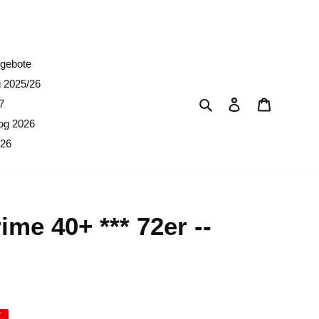
erpreise)
gebote
g 2025/26
Suchen
Einloggen
Warenkor
7
og 2026
026
ime 40+ *** 72er --
T