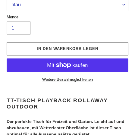
Menge
IN DEN WARENKORB LEGEN
Weitere Bezahlmöglichkeiten
Produkt
wird
TT-TISCH PLAYBACK ROLLAWAY
zum
OUTDOOR
Warenkorb
hinzugefügt
Der perfekte Tisch für Freizeit und Garten. Leicht auf und
abzubauen, mit Wetterfester Oberfläche ist dieser Tisch
optimal für alle Ausseneinsätze gerüstet.