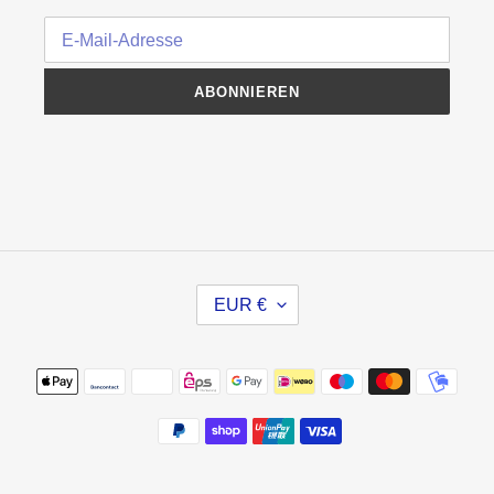
ABONNIEREN
W
EUR €
Ä
H
R
Zahlungsmethoden
U
N
G