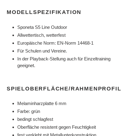
hinzugefügt
MODELLSPEZIFIKATION
Sponeta S5 Line Outdoor
Allwettertisch, wetterfest
Europäische Norm: EN-Norm 14468-1
Für Schulen und Vereine.
In der Playback-Stellung auch für Einzeltraining
geeignet.
SPIELOBERFLÄCHE/RAHMENPROFIL
Melaminharzplatte 6 mm
Farbe: grün
bedingt schlagfest
Oberfläche resistent gegen Feuchtigkeit
fest verklebt mit Metallunterkonstruktion