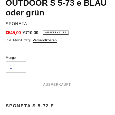
OUTDOOR S 5-73 e BLAU
oder grün
VERKÄUFER
SPONETA
Sonderpreis
€545,00
Normaler
€710,00
AUSVERKAUFT
Preis
inkl. MwSt. zzgl.
Versandkosten
Menge
AUSVERKAUFT
Produkt
wird
SPONETA S 5-72 E
zum
Warenkorb