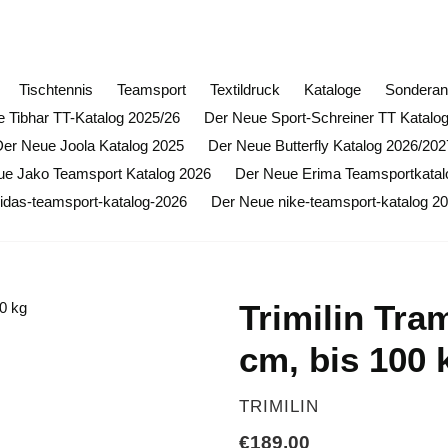
ffnungsrabatt auf alle Butterfly Artikel (ausgenommen Sond
Tischtennis
Teamsport
Textildruck
Kataloge
Sonderan
 Tibhar TT-Katalog 2025/26
Der Neue Sport-Schreiner TT Katalo
Der Neue Joola Katalog 2025
Der Neue Butterfly Katalog 2026/202
ue Jako Teamsport Katalog 2026
Der Neue Erima Teamsportkatal
idas-teamsport-katalog-2026
Der Neue nike-teamsport-katalog 2
Trimilin Tra
cm, bis 100 
VERKÄUFER
TRIMILIN
Normaler
€189,00