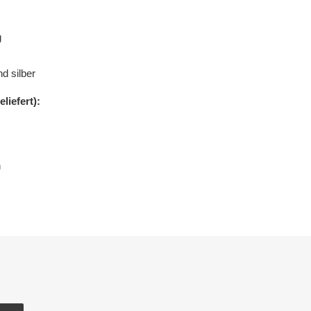
g
d silber
liefert):
n