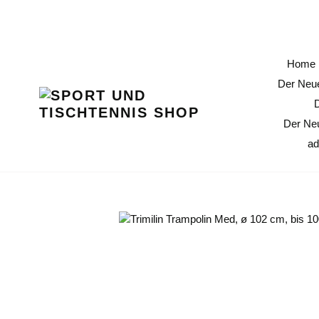
Direkt
11 % Erö
zum
Inhalt
Home
Der Neue
Der Ne
ad