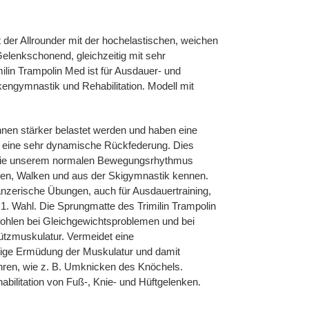
t der Allrounder mit der hochelastischen, weichen
elenkschonend, gleichzeitig mit sehr
lin Trampolin Med ist für Ausdauer- und
nkengymnastik und Rehabilitation. Modell mit
önnen stärker belastet werden und haben eine
n eine sehr dynamische Rückfederung. Dies
 die unserem normalen Bewegungsrhythmus
ggen, Walken und aus der Skigymnastik kennen.
änzerische Übungen, auch für Ausdauertraining,
1. Wahl. Die Sprungmatte des Trimilin Trampolin
ohlen bei Gleichgewichtsproblemen und bei
Stützmuskulatur. Vermeidet eine
ige Ermüdung der Muskulatur und damit
hren, wie z. B. Umknicken des Knöchels.
bilitation von Fuß-, Knie- und Hüftgelenken.