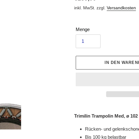
Preis
inkl. MwSt. zzgl.
Versandkosten
Menge
IN DEN WARE
Produkt
wird
Trimilin Trampolin Med, ø 102
zum
Warenkorb
Rücken- und gelenkschon
hinzugefügt
Bis 100 kg belastbar