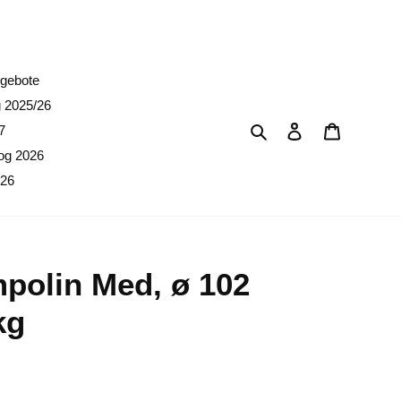
erpreise)
gebote
g 2025/26
Suchen
Einloggen
Warenkor
7
og 2026
026
mpolin Med, ø 102
kg