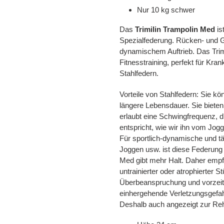
Nur 10 kg schwer
Das
Trimilin Trampolin Med
is
Spezialfederung. Rücken- und G
dynamischem Auftrieb. Das Trimi
Fitnesstraining, perfekt für Kra
Stahlfedern.
Vorteile von Stahlfedern: Sie k
längere Lebensdauer. Sie biete
erlaubt eine Schwingfrequenz,
entspricht, wie wir ihn vom Jo
Für sportlich-dynamische und t
Joggen usw. ist diese Federung 
Med gibt mehr Halt. Daher empf
untrainierter oder atrophierter 
Überbeanspruchung und vorzeit
einhergehende Verletzungsgefa
Deshalb auch angezeigt zur Reha