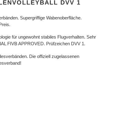
LENVOLLEYBALL DVV 1
sverbänden. Supergriffige Wabenoberfläche.
Preis.
ologie für ungewohnt stabiles Flugverhalten. Sehr
ICIAL FIVB APPROVED. Prüfzeichen DVV 1.
andesverbänden. Die offiziell zugelassenen
desverband!