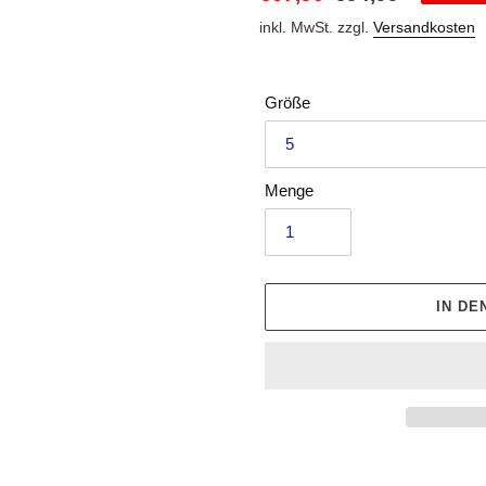
Preis
inkl. MwSt. zzgl.
Versandkosten
Größe
Menge
IN D
Produkt
wird