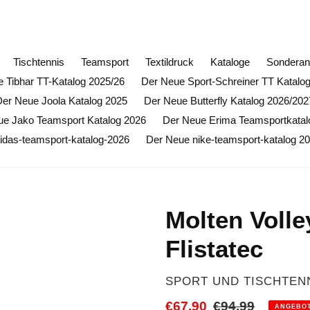
ffnungsrabatt auf alle Butterfly Artikel (ausgenommen Sond
Tischtennis
Teamsport
Textildruck
Kataloge
Sonderan
 Tibhar TT-Katalog 2025/26
Der Neue Sport-Schreiner TT Katalo
Der Neue Joola Katalog 2025
Der Neue Butterfly Katalog 2026/202
ue Jako Teamsport Katalog 2026
Der Neue Erima Teamsportkatal
idas-teamsport-katalog-2026
Der Neue nike-teamsport-katalog 2
Molten Voll
Flistatec
VERKÄUFER
SPORT UND TISCHTEN
Sonderpreis
€67,90
Normaler
€94,99
ANGEBO