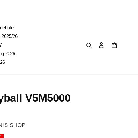
erpreise)
gebote
g 2025/26
Suchen
Einloggen
Warenkor
7
og 2026
026
eyball V5M5000
NIS SHOP
T